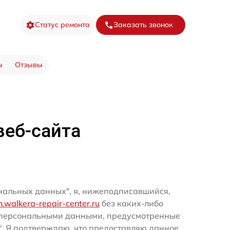
Статус ремонта
Заказать звонок
ы
Отзывы
веб-сайта
ональных данных", я, нижеподписавшийся,
rn.walkera-repair-center.ru
без каких-либо
и персональными данными, предусмотренные
". Я подтверждаю, что предоставляю данное